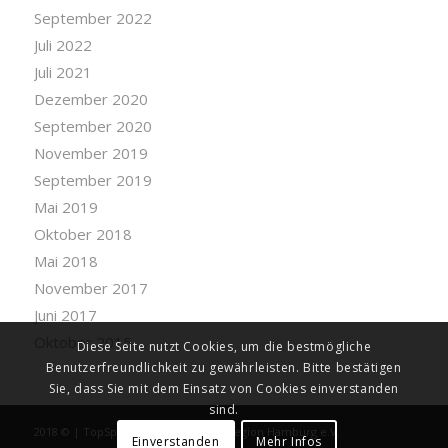
September 2022
Juli 2022
Juli 2021
Dezember 2020
September 2020
November 2019
September 2019
Mai 2019
Oktober 2018
Mai 2018
November 2017
Juni 2017
Oktober 2015
Diese Seite nutzt Cookies, um die bestmögliche
Benutzerfreundlichkeit zu gewährleisten. Bitte bestätigen
Sie, dass Sie mit dem Einsatz von Cookies einverstanden
sind.
2018 © | TopSportVereine Metropolregion Hamburg e.V.
Einverstanden
Mehr Infos