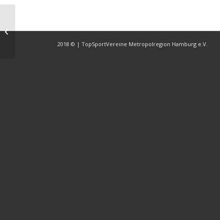
LOTTO Hamburg
Partner der
TopSportVereine –
2018 © | TopSportVereine Metropolregion Hamburg e.V.
Kooperation bis 2019
verläng...