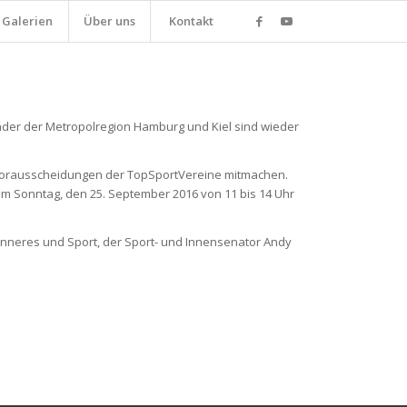
Galerien
Über uns
Kontakt
inder der Metropolregion Hamburg und Kiel sind wieder
 Vorausscheidungen der TopSportVereine mitmachen.
f am Sonntag, den 25. September 2016 von 11 bis 14 Uhr
 Inneres und Sport, der Sport- und Innensenator Andy