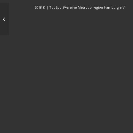
2018 © | TopSportVereine Metropolregion Hamburg e.V.
Stina Hönke,
erfolgreiche
TopSportlerin trainiert
für 2024