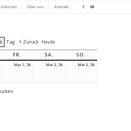
Galerien
Über uns
Kontakt
e
Tag
Zurück
Heute
NNERSTAG
FR.
FREITAG
SA.
SAMSTAG
SO.
SONNTAG
30.
1.
2.
3.
Mai 1, '26
Mai 2, '26
Mai 3, '26
April
Mai
Mai
Mai
2026
2026
2026
2026
rucken