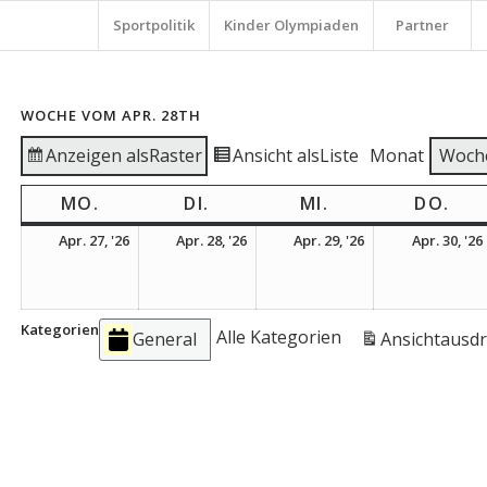
Sportpolitik
Kinder Olympiaden
Partner
WOCHE VOM APR. 28TH
Anzeigen als
Raster
Ansicht als
Liste
Monat
Woch
MO.
MONTAG
DI.
DIENSTAG
MI.
MITTWOCH
DO.
DO
27.
28.
29.
Apr. 27, '26
Apr. 28, '26
Apr. 29, '26
Apr. 30, '26
April
April
April
2026
2026
2026
Kategorien
Alle Kategorien
General
Ansicht
ausd