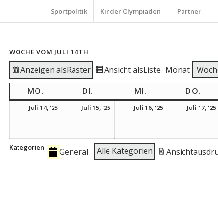
Sportpolitik
Kinder Olympiaden
Partner
WOCHE VOM JULI 14TH
Anzeigen als
Raster
Ansicht als
Liste
Monat
Woch
MO.
MONTAG
DI.
DIENSTAG
MI.
MITTWOCH
DO.
DO
14.
15.
16.
Juli 14, '25
Juli 15, '25
Juli 16, '25
Juli 17, '25
Juli
Juli
Juli
2025
2025
2025
Kategorien
Alle Kategorien
General
Ansicht
ausdr