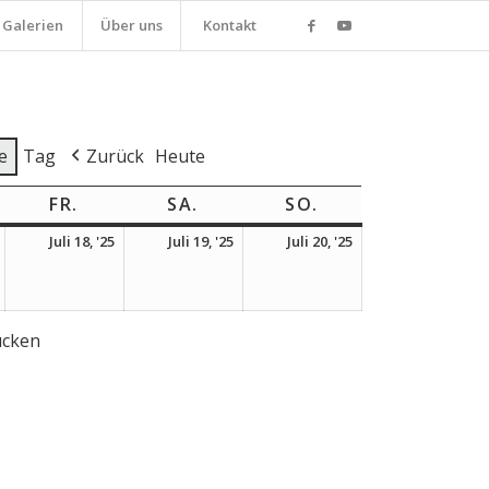
Galerien
Über uns
Kontakt
e
Tag
Zurück
Heute
NNERSTAG
FR.
FREITAG
SA.
SAMSTAG
SO.
SONNTAG
17.
18.
19.
20.
Juli 18, '25
Juli 19, '25
Juli 20, '25
Juli
Juli
Juli
Juli
2025
2025
2025
2025
ucken